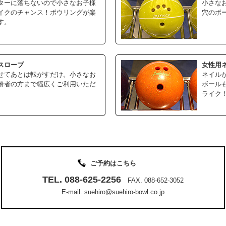
ターに落ちないので小さなお子様
小さな
イクのチャンス！ボウリングが楽
穴のボ
す。
スロープ
女性用
せてあとは転がすだけ。小さなお
ネイル
齢者の方まで幅広くご利用いただ
ボール
ライク
ご予約はこちら
TEL. 088-625-2256
FAX. 088-652-3052
E-mail. suehiro@suehiro-bowl.co.jp